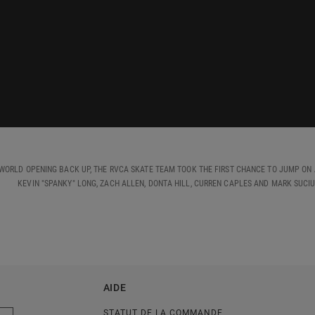
 WORLD OPENING BACK UP, THE RVCA SKATE TEAM TOOK THE FIRST CHANCE TO JUMP ON 
KEVIN "SPANKY" LONG, ZACH ALLEN, DONTA HILL, CURREN CAPLES AND MARK SUCIU
AIDE
STATUT DE LA COMMANDE