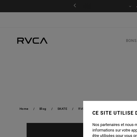
JEU CONCOURS
Gagnez vot
BONS
Home
Blog
SKATE
RVCA NYC
CE SITE UTILISE
Nos partenaires et nous-
informations sur votre ap
être utilisées pour vous p