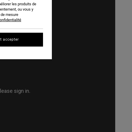
éliorer les produits de
sentement, ou vous y
s de mesure
onfidentialité
t accepter