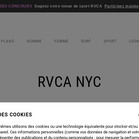
re tenue de sport RVCA
Participez maintenant
 PLANS
HOMME
FEMME
SURF
SPORT
LOO
RVCA NYC
 DES COOKIES
mêmes utilisons des cookies ou une technologie équivalente pour stocker et/ou
pareil. Ces informations personnelles (comme vos données de navigation et vot
résenter des publications et du contenu personnalisés ; pour mesurer la performa