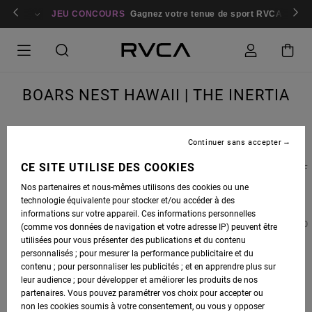
bres
Se connecter / s'inscrire
JEU CONCOURS
Gagnez votre tenue de sport RVCA
Parti
BOARS NEST HAWAII | THE INERTIA
Continuer sans accepter
CE SITE UTILISE DES COOKIES
BOARS NEST HAWAII
, A PRIVATE GYM LOCATED IN THE HEART OF THE NORTH SHORE OF
OAHU AND RUN BY RVCA ADVOCATE
LEIF ROBINSON
, IS WHERE SOME OF SURFING'S
Nos partenaires et nous-mêmes utilisons des cookies ou une
HEAVIEST HITTERS TRAIN WHEN THE SURF DIES DOWN. OUR FRIENDS AT
THE
technologie équivalente pour stocker et/ou accéder à des
INERTIA
RECENTLY WROTE AN ARTICLE FEATURING
BOARS NEST 808
AND TEAMED UP
informations sur votre appareil. Ces informations personnelles
WITH ONE OF THE FACILITY'S TRAINERS AND NORTH SHORE LIFEGUARD, KYLE FOYLE, TO
(comme vos données de navigation et votre adresse IP) peuvent être
GET AN INSIDE LOOK.
utilisées pour vous présenter des publications et du contenu
personnalisés ; pour mesurer la performance publicitaire et du
PHOTOS BY ZAK NOYLE
contenu ; pour personnaliser les publicités ; et en apprendre plus sur
leur audience ; pour développer et améliorer les produits de nos
partenaires. Vous pouvez paramétrer vos choix pour accepter ou
non les cookies soumis à votre consentement, ou vous y opposer