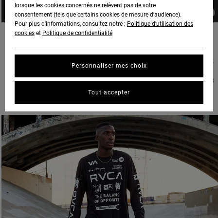
lorsque les cookies concernés ne relèvent pas de votre
consentement (tels que certains cookies de mesure d’audience).
Pour plus d'informations, consultez notre :
Politique d'utilisation des
cookies
et
Politique de confidentialité
TRENDING THIS SEASON FOR SPORT
PUSH HARDER. RUN FASTER. LEAVE IT ALL ON THE CONCRETE. THIS IS YOUR WORKOUT.
Personnaliser mes choix
THIS IS WHERE THE CHANGE IS MADE. MOVE EFFORTLESSLY FROM THE GYM TO THE
STREETS IN THE RVCA MEN’S COLLECTION, FEATURING PREMIUM ON-TREND CLOTHING
AND ACCESSORIES THAT KEEP IT FRESH WHILE HELPING YOU REACH PEAK
Tout accepter
PERFORMANCE.