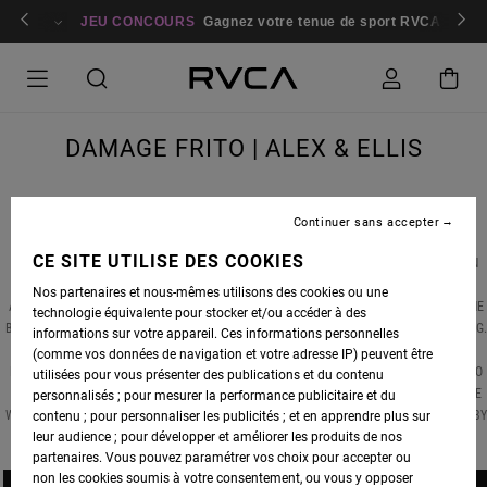
cipez maintenant
RVCA INSIDER
Livraison et retours gratuits pour les mem
DAMAGE FRITO | ALEX & ELLIS
Continuer sans accepter
CE SITE UTILISE DES COOKIES
FOR CALIFORNIAN SURFERS, MEXICO IS ALWAYS A BLIP ON THE RADAR, PROVIDING AN
EASY ESCAPE FROM MANY THE OVERCROWDED LINEUP. IN “DAMAGE FRITO”, RVCA
Nos partenaires et nous-mêmes utilisons des cookies ou une
ADVOCATES
ALEX KNOST
&
ELLIS ERICSON
PACK UP THE VAN AND HEAD SOUTH OF THE
technologie équivalente pour stocker et/ou accéder à des
BORDER TO FIND A MIXED BAG OF RIGHT POINTBREAKS, SOME PLAYFUL, MANY EXCITING
informations sur votre appareil. Ces informations personnelles
FROM GLIDING ACROSS SLOW, MALIBU-ESQUE WALLS TO THREADING THROUGH FAST,
(comme vos données de navigation et votre adresse IP) peuvent être
HOLLOW SECTIONS, THE UNIQUE LINES DRAWN BY BOTH SURFERS IS VERY PLEASING TO
utilisées pour vous présenter des publications et du contenu
THE EYES. AS THEY TRADE WAVES AND SWAP BOARDS, OUR ONLY THOUGHT IS THAT WE
personnalisés ; pour mesurer la performance publicitaire et du
WISH WE WERE THERE. PHOTOS BY DELON BONE, VIDEO BY JIMMY JAZZ JAMES, SONG BY
contenu ; pour personnaliser les publicités ; et en apprendre plus sur
leur audience ; pour développer et améliorer les produits de nos
WHITE FENCE.
partenaires. Vous pouvez paramétrer vos choix pour accepter ou
non les cookies soumis à votre consentement, ou vous y opposer