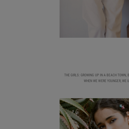
THE GIRLS: GROWING UP IN A BEACH TOWN, B
WHEN WE WERE YOUNGER, WE US