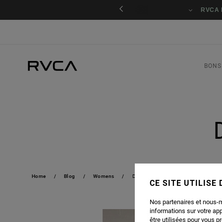
nant
RVCA 
BONS
Home
Blog
Womens
DIPPED IN BLUE X RVCA
CE SITE UTILISE
Nos partenaires et nous-
informations sur votre ap
être utilisées pour vous p