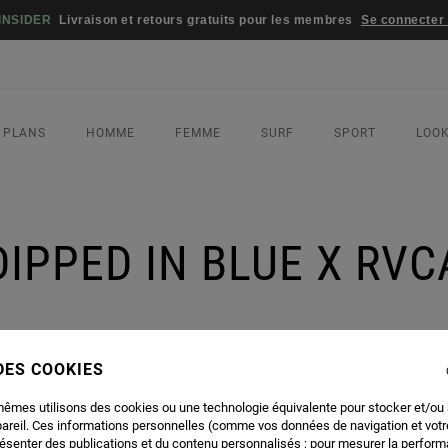
INSIDER
Livraison et retours gratuits pour les membres
Se connecter /
 PLANS
HOMME
FEMME
SURF
SPORT
LOO
DIPPED IN BLUE X RVC
 DES COOKIES
mêmes utilisons des cookies ou une technologie équivalente pour stocker et/ou
pareil. Ces informations personnelles (comme vos données de navigation et vot
résenter des publications et du contenu personnalisés ; pour mesurer la performa