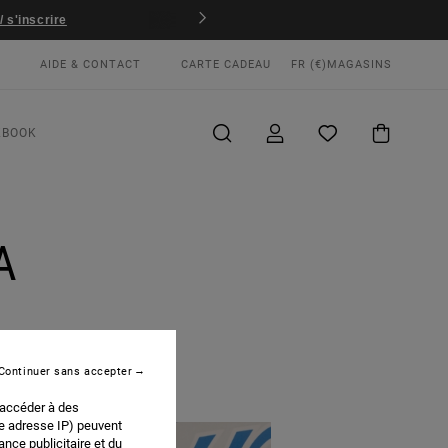
 s'inscrire
AIDE & CONTACT
CARTE CADEAU
FR (€)
MAGASINS
KBOOK
A
Continuer sans accepter
 accéder à des
re adresse IP) peuvent
nce publicitaire et du